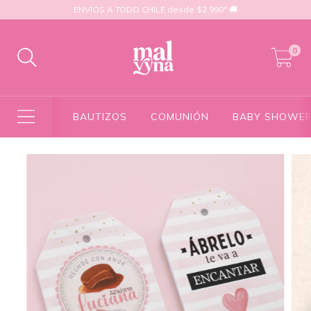
ENVÍOS A TODO CHILE desde $2.990* 🚚
0
BAUTIZOS
COMUNIÓN
BABY SHOWE