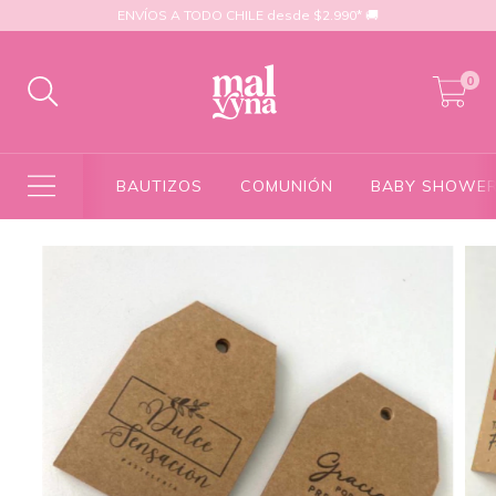
ENVÍOS A TODO CHILE desde $2.990* 🚚
0
BAUTIZOS
COMUNIÓN
BABY SHOWE