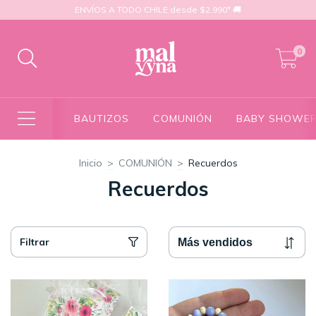
ENVÍOS A TODO CHILE desde $2.990* 🚚
0
BAUTIZOS
COMUNIÓN
BABY SHOWE
Inicio
>
COMUNIÓN
>
Recuerdos
Recuerdos
Filtrar