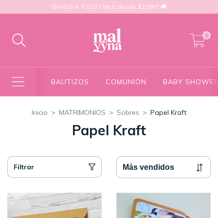
ENVÍOS A TODO CHILE desde $2.990* 🚚
0
BAUTIZOS
COMUNIÓN
BABY SHOWE
Inicio
>
MATRIMONIOS
>
Sobres
>
Papel Kraft
Papel Kraft
Filtrar