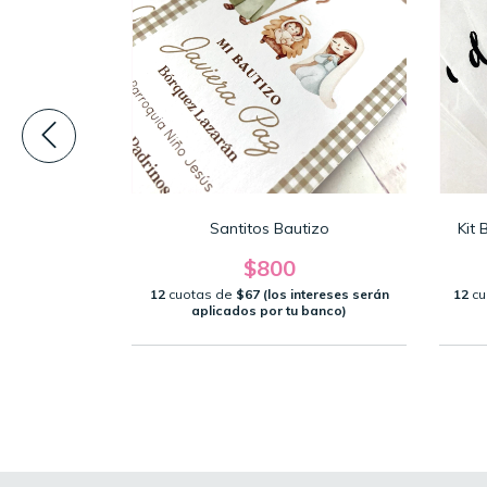
rdos Bautizo
Santitos Bautizo
Kit 
0
$800
intereses serán
12
cuotas de
$67 (los intereses serán
12
cu
banco)
aplicados por tu banco)