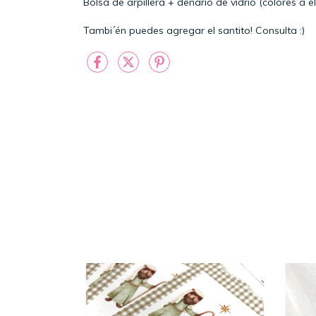
Bolsa de arpillera + denario de vidrio (colores a 
Tambi´én puedes agregar el santito! Consulta :)