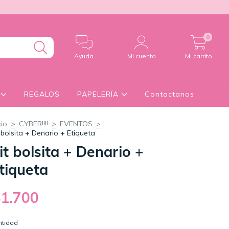
0
Ayuda
Mi cuenta
Mi carrito
S
REGALOS
PAPELERÍA
Contactanos
cio
>
CYBER!!!!
>
EVENTOS
>
t bolsita + Denario + Etiqueta
it bolsita + Denario +
tiqueta
$1.700
ntidad