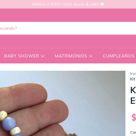
ENVÍOS A TODO CHILE desde $2.990* 🚚
BABY SHOWER
MATRIMONIOS
CUMPLEAÑO
Ini
Ki
K
E
Ca