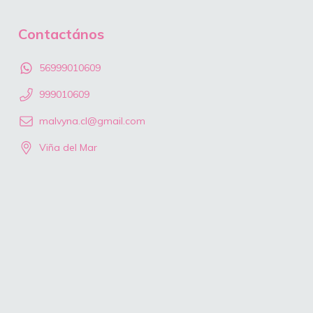
Contactános
56999010609
999010609
malvyna.cl@gmail.com
Viña del Mar