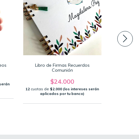
eos
Libro de Firmas Recuerdos
Número de
Comunión
$24.000
 serán
12
cuotas d
aplic
12
cuotas de
$2.000 (los intereses serán
aplicados por tu banco)