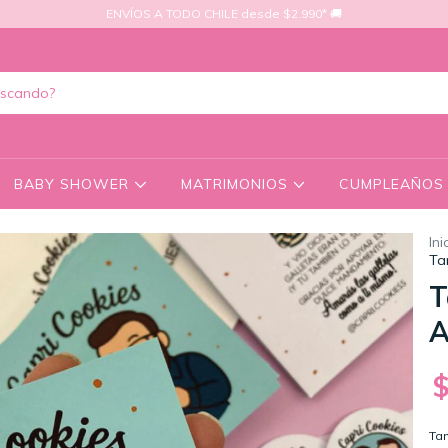
ENVÍOS A TODO CHILE desde $2.990* 🚚
BABY SHOWER
MATRIMONIOS
CUMPLEAÑO
Ini
Ta
T
A
Ta