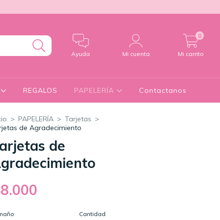
0
Ayuda
Mi cuenta
Mi carrito
S
REGALOS
PAPELERÍA
Contactanos
cio
>
PAPELERÍA
>
Tarjetas
>
rjetas de Agradecimiento
arjetas de
gradecimiento
$8.000
maño
Cantidad