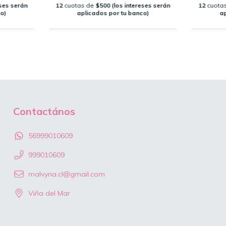
eses serán
12
cuotas de
$500 (los intereses serán
12
cuota
co)
aplicados por tu banco)
ap
Contactános
56999010609
999010609
malvyna.cl@gmail.com
Viña del Mar