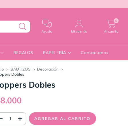
0
Ayuda
Mi cuenta
Mi carrito
S
REGALOS
PAPELERÍA
Contactanos
cio
>
BAUTIZOS
>
Decoración
>
ppers Dobles
oppers Dobles
$8.000