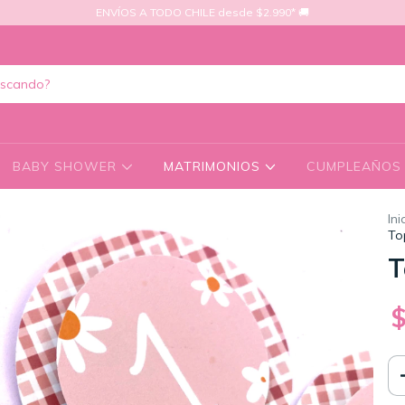
ENVÍOS A TODO CHILE desde $2.990* 🚚
BABY SHOWER
MATRIMONIOS
CUMPLEAÑO
Ini
To
T