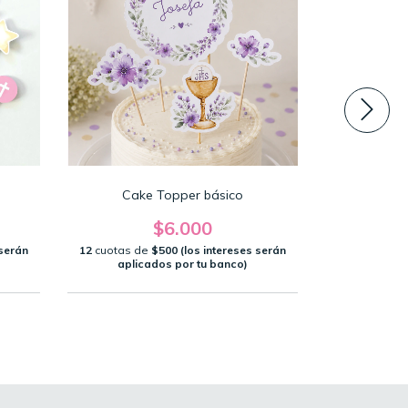
Cake Topper básico
Bande
$6.000
 serán
12
cuotas de
$500 (los intereses serán
12
cuotas d
aplicados por tu banco)
aplic