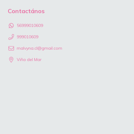
Contactános
56999010609
999010609
malvyna.cl@gmail.com
Viña del Mar