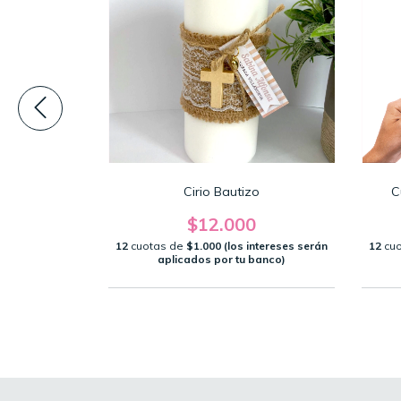
ro Grande
Cirio Bautizo
C
0
$12.000
intereses serán
12
cuotas de
$1.000 (los intereses serán
12
cu
banco)
aplicados por tu banco)