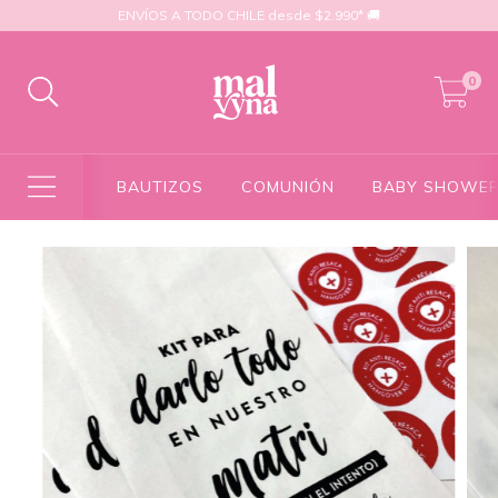
ENVÍOS A TODO CHILE desde $2.990* 🚚
0
BAUTIZOS
COMUNIÓN
BABY SHOWE