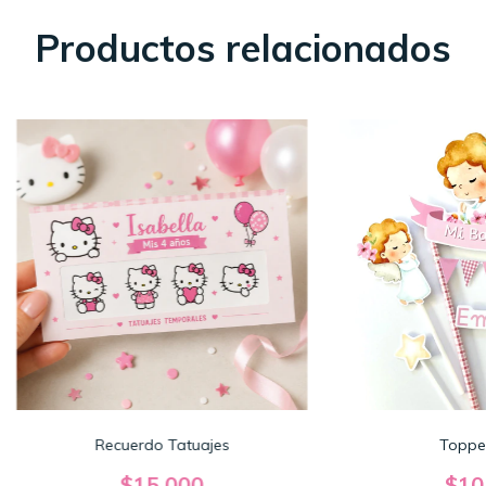
Productos relacionados
Recuerdo Tatuajes
Topper
$15.000
$10