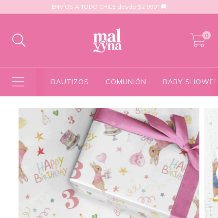
ENVÍOS A TODO CHILE desde $2.990* 🚚
0
BAUTIZOS
COMUNIÓN
BABY SHOWE