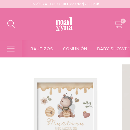
ENVÍOS A TODO CHILE desde $2.990* 🚚
0
BAUTIZOS
COMUNIÓN
BABY SHOWE