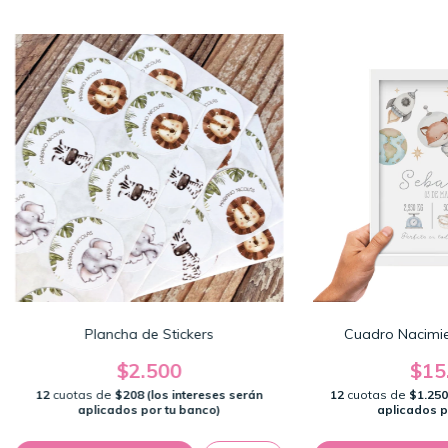
Plancha de Stickers
Cuadro Nacimie
$2.500
$15
12
cuotas de
$208 (los intereses serán
12
cuotas de
$1.250
aplicados por tu banco)
aplicados p