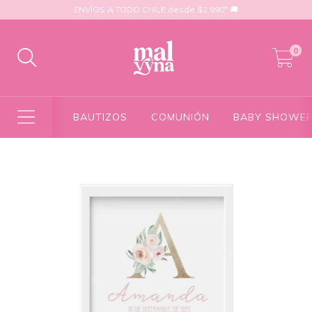
ENVÍOS A TODO CHILE desde $2.990* 🚚
0
BAUTIZOS
COMUNIÓN
BABY SHOWE