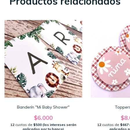
Productos relacionados
Banderín "Mi Baby Shower"
Toppers
$6.000
$8.
12
cuotas de
$500 (los intereses serán
12
cuotas de
$667 
aplicados por tu banco)
aplicados p