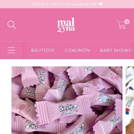
ENVÍOS A TODO CHILE desde $2.990* 🚚
0
BAUTIZOS
COMUNIÓN
BABY SHOWE