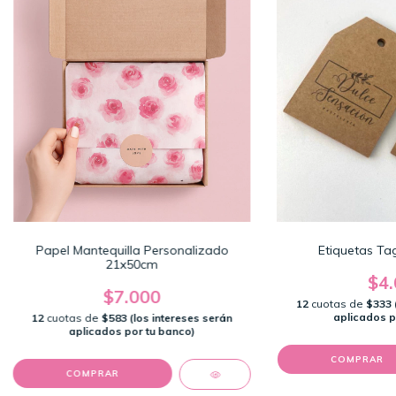
Papel Mantequilla Personalizado
Etiquetas Tag
21x50cm
$4.
$7.000
12
cuotas de
$333 
aplicados p
12
cuotas de
$583 (los intereses serán
aplicados por tu banco)
COMPRAR
COMPRAR