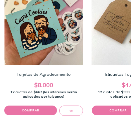
Tarjetas de Agradecimiento
Etiquetas Tag
$8.000
$4.
12
cuotas de
$667 (los intereses serán
12
cuotas de
$333 
aplicados por tu banco)
aplicados p
COMPRAR
COMPRAR