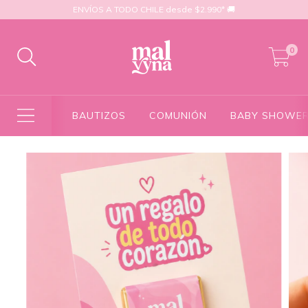
ENVÍOS A TODO CHILE desde $2.990* 🚚
0
BAUTIZOS
COMUNIÓN
BABY SHOWE